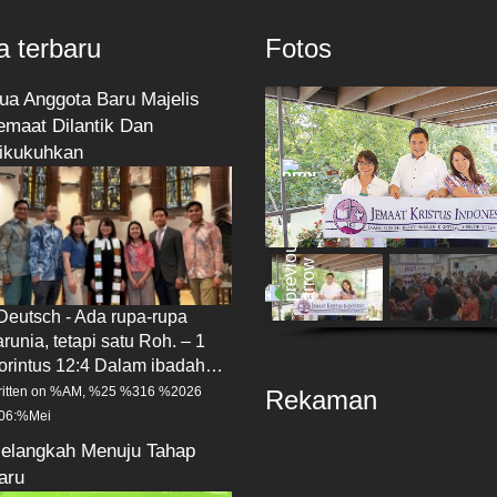
a terbaru
Fotos
ua Anggota Baru Majelis
emaat Dilantik Dan
ikukuhkan
 Deutsch - Ada rupa-rupa
arunia, tetapi satu Roh. – 1
orintus 12:4 Dalam ibadah…
itten on %AM, %25 %316 %2026
Rekaman
06:%Mei
elangkah Menuju Tahap
aru