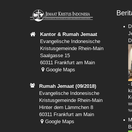
Berit
D
J
Kantor & Rumah Jemaat
D
Evangelische Indonesische
Kristusgemeinde Rhein-Main
Saalgasse 15
60311 Frankfurt am Main
Google Maps
-
Rumah Jemaat (09/2018)
k
Evangelische Indonesische
K
Kristusgemeinde Rhein-Main
Wr
Hinter dem Lämmchen 8
%
60311 Frankfurt am Main
M
Google Maps
B