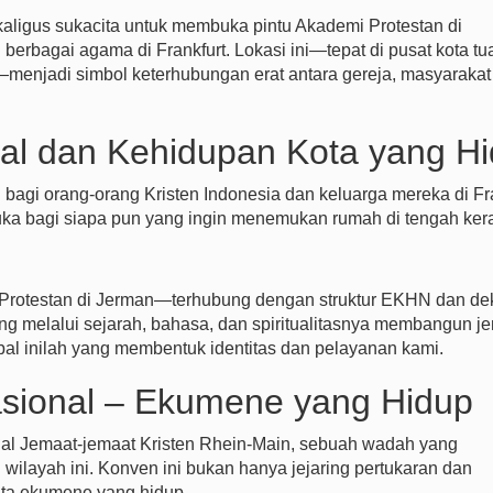
aligus sukacita untuk membuka pintu Akademi Protestan di
erbagai agama di Frankfurt. Lokasi ini—tepat di pusat kota tu
menjadi simbol keterhubungan erat antara gereja, masyarakat 
bal dan Kehidupan Kota yang H
bagi orang-orang Kristen Indonesia dan keluarga mereka di Fr
buka bagi siapa pun yang ingin menemukan rumah di tengah ke
 Protestan di Jerman—terhubung dengan struktur EKHN dan de
ng melalui sejarah, bahasa, dan spiritualitasnya membangun j
bal inilah yang membentuk identitas dan pelayanan kami.
asional – Ekumene yang Hidup
nal Jemaat-jemaat Kristen Rhein-Main, sebuah wadah yang
 wilayah ini. Konven ini bukan hanya jejaring pertukaran dan
ata ekumene yang hidup.