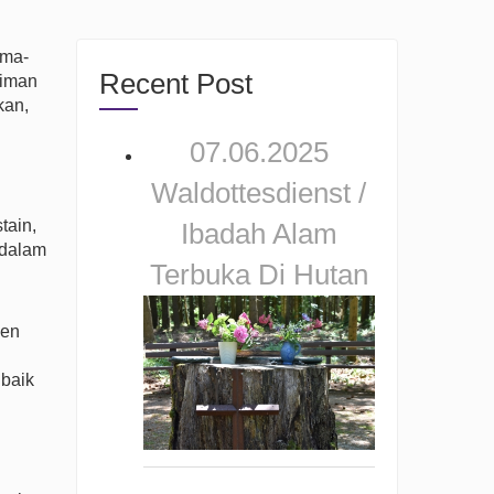
ama-
Recent Post
 iman
kan,
07.06.2025
Waldottesdienst /
tain,
Ibadah Alam
 dalam
Terbuka Di Hutan
ven
 baik