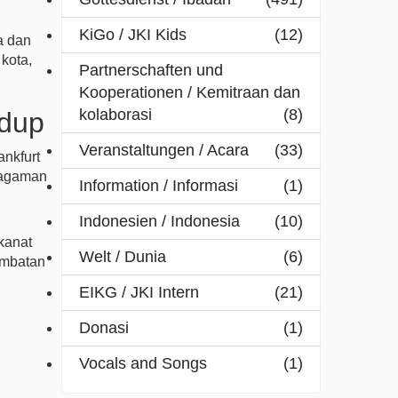
KiGo / JKI Kids
(12)
a dan
kota,
Partnerschaften und
Kooperationen / Kemitraan dan
kolaborasi
(8)
idup
Veranstaltungen / Acara
(33)
ankfurt
ragaman
Information / Informasi
(1)
Indonesien / Indonesia
(10)
kanat
Welt / Dunia
(6)
embatan
EIKG / JKI Intern
(21)
Donasi
(1)
Vocals and Songs
(1)