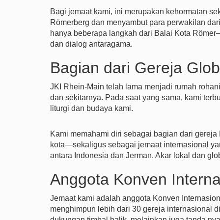
Bagi jemaat kami, ini merupakan kehormatan sek
Römerberg dan menyambut para perwakilan dari b
hanya beberapa langkah dari Balai Kota Römer—
dan dialog antaragama.
Bagian dari Gereja Glo
JKI Rhein-Main telah lama menjadi rumah rohani 
dan sekitarnya. Pada saat yang sama, kami ter
liturgi dan budaya kami.
Kami memahami diri sebagai bagian dari gereja
kota—sekaligus sebagai jemaat internasional ya
antara Indonesia dan Jerman. Akar lokal dan glo
Anggota Konven Intern
Jemaat kami adalah anggota Konven Internasio
menghimpun lebih dari 30 gereja internasional di
dukungan timbal balik, melainkan juga tanda ny