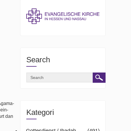
Search
 Agama-
ein-
Kategori
urt dan
Gottesdienst / Ibadah
(491)