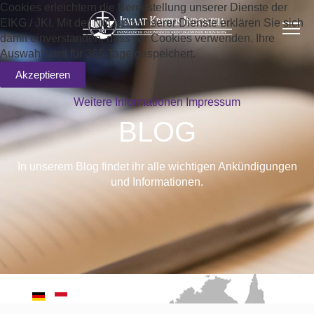
Cookies erleichtern die Bereitstellung unserer Dienste der
EIKG / JKI. Mit der Nutzung unserer Dienste erklären Sie sich
damit einverstanden, dass wir Cookies verwenden. Ihre
Auswahl wird für 365 Tage gespeichert.
Akzeptieren
Weitere Informationen
Impressum
BLOG
In unserem Blog findet ihr alle wichtigen Ankündigungen
und Informationen.