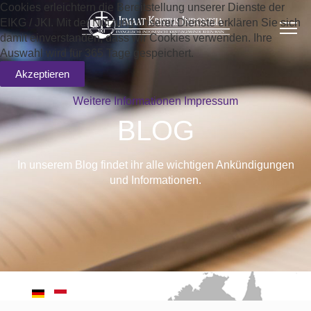
Cookies erleichtern die Bereitstellung unserer Dienste der
EIKG / JKI. Mit der Nutzung unserer Dienste erklären Sie sich
damit einverstanden, dass wir Cookies verwenden. Ihre
Auswahl wird für 365 Tage gespeichert.
Akzeptieren
Weitere Informationen
Impressum
BLOG
In unserem Blog findet ihr alle wichtigen Ankündigungen
und Informationen.