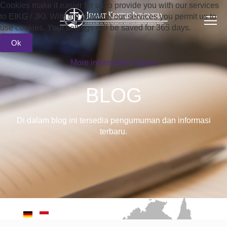
Cookies make it easier for us to provide you with our services
to EIKG / JKI. With the usage of our services you permit us to
use cookies. Your settings will be saved for 365 days.
Ok
More information
Imprint
BLOG
Di dalam blog ini tersedia pengumuman dan informasi
terbaru.